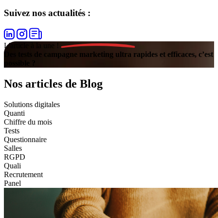
Suivez nos actualités :
L'article à la une !
Des tests de campagne marketing ultra rapides et efficaces, c’est
possible ?
Nos articles de Blog
Solutions digitales
Quanti
Chiffre du mois
Tests
Questionnaire
Salles
RGPD
Quali
Recrutement
Panel