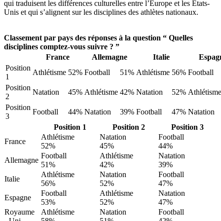
qui traduisent les différences culturelles entre l’Europe et les États-
Unis et qui s’alignent sur les disciplines des athlètes nationaux.
Classement par pays des réponses à la question “ Quelles
disciplines comptez-vous suivre ? ”
France
Allemagne
Italie
Espag
Position
Athlétisme
52%
Football
51%
Athlétisme
56%
Football
1
Position
Natation
45%
Athlétisme
42%
Natation
52%
Athlétism
2
Position
Football
44%
Natation
39%
Football
47%
Natation
3
Position 1
Position 2
Position 3
Athlétisme
Natation
Football
France
52%
45%
44%
Football
Athlétisme
Natation
Allemagne
51%
42%
39%
Athlétisme
Natation
Football
Italie
56%
52%
47%
Football
Athlétisme
Natation
Espagne
53%
52%
47%
Royaume
Athlétisme
Natation
Football
- Uni
58%
51%
42%