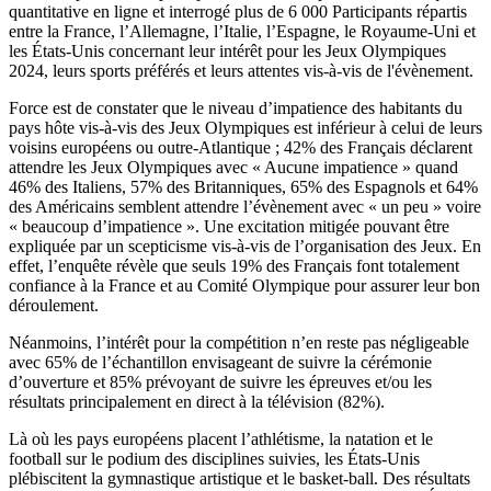
quantitative en ligne et interrogé plus de 6 000 Participants répartis
entre la France, l’Allemagne, l’Italie, l’Espagne, le Royaume-Uni et
les États-Unis concernant leur intérêt pour les Jeux Olympiques
2024, leurs sports préférés et leurs attentes vis-à-vis de l'évènement.
Force est de constater que le niveau d’impatience des habitants du
pays hôte vis-à-vis des Jeux Olympiques est inférieur à celui de leurs
voisins européens ou outre-Atlantique ; 42% des Français déclarent
attendre les Jeux Olympiques avec « Aucune impatience » quand
46% des Italiens, 57% des Britanniques, 65% des Espagnols et 64%
des Américains semblent attendre l’évènement avec « un peu » voire
« beaucoup d’impatience ». Une excitation mitigée pouvant être
expliquée par un scepticisme vis-à-vis de l’organisation des Jeux. En
effet, l’enquête révèle que seuls 19% des Français font totalement
confiance à la France et au Comité Olympique pour assurer leur bon
déroulement.
Néanmoins, l’intérêt pour la compétition n’en reste pas négligeable
avec 65% de l’échantillon envisageant de suivre la cérémonie
d’ouverture et 85% prévoyant de suivre les épreuves et/ou les
résultats principalement en direct à la télévision (82%).
Là où les pays européens placent l’athlétisme, la natation et le
football sur le podium des disciplines suivies, les États-Unis
plébiscitent la gymnastique artistique et le basket-ball. Des résultats