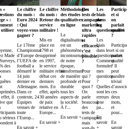
s «
Le chiffre
Le chiffre
Méthodologies
Des
Les
Participa
e
estions
du mois :
du mois :
des études
tests de
biais
et si
ège » :
Euro 2024
Retour du
qualitatives
campagne
dans
on
omment
: Qui
service
en ligne
marketing
les
parlait
 utiliser
voyez-vous
militaire !
ultra
questionnaires
qualité
La
gagner ?
rapides
?
Mis en
digitalisation
Les
et
n
Le 17ème
place en
est un
biais
Participan
efficaces,
yenne,
Championnat
1798 et
phénomène
dans les
et si on
c’est
ez Made
d’Europe de
supprimé
incontournable
questionnaires
parlait
possible
 Surveys,
l’UEFA de
en 1997,
de notre
Comment
qualité
?
% des
football a
le service
époque,
formuler
? Il
ponses
démarré le
militaire refait
transformant
Pour
mes
peut
x
14 juin
débat ces
de manière
qui ?
questions
paraître
quêtes
dernier en
derniers
profonde et
Pour
?
trivial
nt
Allemagne.
mois. En
durable
quoi ?
Quelles
d’associe
pprimées.
Dans ce
effet, après
tous les
On
sont les
ces
effet, il
contexte, 24
30 années
aspects de
parle
erreurs
deux
rive que
Équipes
de paix
la société.
beaucoup
à ne
mots,
s
venues de
relative en
À l'...
des
pa...
et
rticipants
toute
Europe...
tests de
pour...
En savoir +
En
u sérieux
l’Europ...
campagne,
En savoir +
savoir
En
pondent à
mais
En savoir +
+
savoir
.
sont-ils