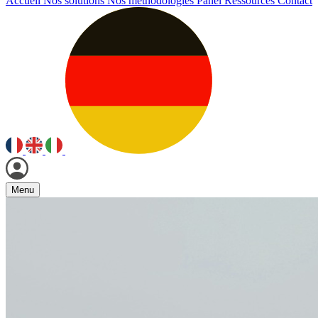
Accueil
Nos solutions
Nos méthodologies
Panel
Ressources
Contact
Menu
Nos solutions
Nos méthodologies
Panel
Ressources
Contact
Access Panel / Recrutement