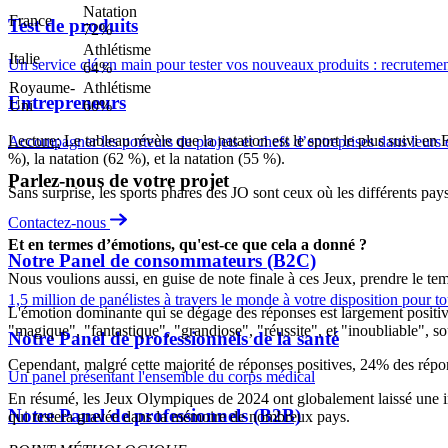
Natation
France
Test de produits
72%
Athlétisme
Italie
Un service clé en main pour tester vos nouveaux produits : recrutement, 
64%
Royaume-
Athlétisme
Entrepreneurs
Uni
60%
Lecture:
Le tableau révèle que la natation est le sport le plus suivi 
Accompagner les porteurs de projets et chefs d’entreprises dans leurs
%), la natation (62 %), et la natation (55 %).
Parlez-nous de votre projet
Sans surprise, les sports phares des JO sont ceux où les différents pay
Contactez-nous
Et en termes d’émotions, qu'est-ce que cela a donné ?
Notre Panel de consommateurs (B2C)
Nous voulions aussi, en guise de note finale à ces Jeux, prendre le te
1,5 million de panélistes à travers le monde à votre disposition pour t
L'émotion dominante qui se dégage des réponses est largement positiv
"magique", "fantastique", "grandiose", "réussite", et "inoubliable",
Notre Panel de professionnels de la santé
Cependant, malgré cette majorité de réponses positives, 24% des rép
Un panel présentant l'ensemble du corps médical
En résumé, les Jeux Olympiques de 2024 ont globalement laissé une im
Notre Panel de professionnels (B2B)
qui restera gravée dans la mémoire de nombreux pays.