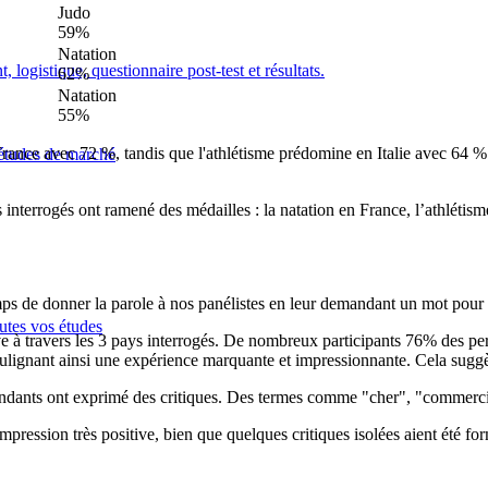
Judo
59%
Natation
logistique, questionnaire post-test et résultats.
62%
Natation
55%
en France avec 72 %, tandis que l'athlétisme prédomine en Italie avec 6
 études de marché
s interrogés ont ramené des médailles : la natation en France, l’athlétis
mps de donner la parole à nos panélistes en leur demandant un mot pour 
outes vos études
e à travers les 3 pays interrogés. De nombreux participants 76% des pe
 soulignant ainsi une expérience marquante et impressionnante. Cela sug
ondants ont exprimé des critiques. Des termes comme "cher", "commerci
pression très positive, bien que quelques critiques isolées aient été 