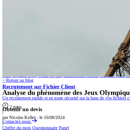
Besoin de recruter des panélistes pour une étude Quanti ou Quali ?
Location de salles
Nous vous accueillons à Paris, Lyon et Lille pour vos focus group, inter
Questionnaires sur mesure
Optez pour un scripting sur mesure entièrement adapté et corresponda
Solutions digitales
Mise en ligne DIY, Quali on line, plateformes clients, trackers : des ou
< Retour au blog
Recrutement sur Fichier Client
Analyse du phénomène des Jeux Olympiqu
Un recrutement rapide et en toute sécurité sur la base de vos fichiers c
2 mins
Obtenir un devis
|
par Nicolas Keller - le 16/08/2024
Contactez-nous
|
Chiffre du mois
Questionnaire
Panel