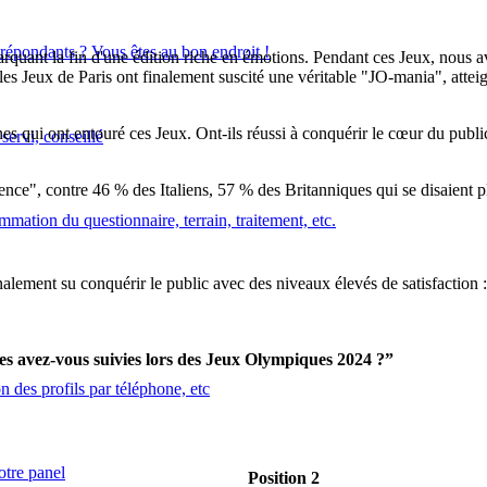
épondants ? Vous êtes au bon endroit !
rquant la fin d'une édition riche en émotions. Pendant ces Jeux, nous 
 les Jeux de Paris ont finalement suscité une véritable "JO-mania", attei
es qui ont entouré ces Jeux. Ont-ils réussi à conquérir le cœur du publ
servi, conseillé
nce", contre 46 % des Italiens, 57 % des Britanniques qui se disaient plu
mation du questionnaire, terrain, traitement, etc.
alement su conquérir le public avec des niveaux élevés de satisfaction
nes avez-vous suivies lors des Jeux Olympiques 2024 ?”
n des profils par téléphone, etc
otre panel
Position 2