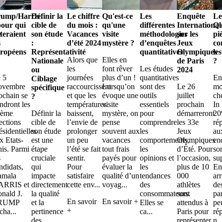
rump/Harris
Définir la
Le chiffre
Qu'est-ce
Les
Enquête
Le
pour qui
cible de
du mois :
qu'une
différentes
International
Qu
e
teraient
son étude
Vacances
visite
méthodologies
sur les
pi
s
:
d’été 2024
mystère ?
d’enquêtes
Jeux
c
ropéens
Représentativité
quantitatives
Olympiques
les
Alors que
Elles en
Nationale
de Paris
?
les
font rêver
Les études
ou
2024
 5
journées
plus d’un !
quantitatives
E
Ciblage
ovembre
raccourcissent
Lorsqu’on
sont des
Le 26
mo
spécifique
ochain se
et que les
évoque une
outils
juillet
ch
?
endront les
températures
visite
essentiels
prochain
In
7ème
Définir la
baissent,
mystère, on
pour
démarreront
20
ections
cible de
l’envie de
pense
comprendre
les 33e
ré
ésidentielles
son étude
prolonger
souvent aux
les
Jeux
au
x Etats-
est une
un peu
vacances
comportements,
Olympiques
en
is. Parmi
étape
l’été se fait
tout frais
les
d’Été. Pour
so
s
cruciale
sentir.
payés pour
opinions et
l’occasion,
su
ndidats,
qui
Pour
évaluer la
les
plus de 10
En 
amala
impacte
satisfaire
qualité d’un
tendances
000
ar
ARRIS et
directement
cette env...
voyag...
des
athlètes
de
nald J.
la qualité
consommateurs.
sont
pa
En savoir
En savoir +
RUMP
et la
Elles se
attendus à
pe
+
cha...
pertinence
ca...
Paris pour
ré
des
représenter
n..