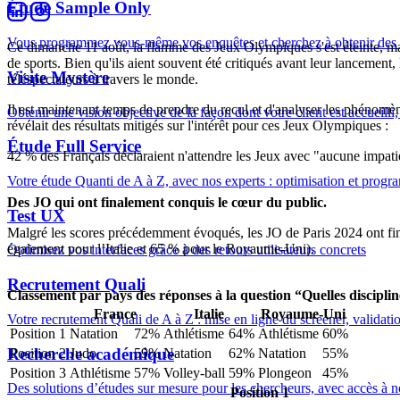
Étude Sample Only
Vous programmez vous-même vos enquêtes et cherchez à obtenir des r
Ce dimanche 11 août, la flamme des Jeux Olympiques s'est éteinte, ma
de sports. Bien qu'ils aient souvent été critiqués avant leur lancement,
Visite Mystère
téléspectateurs à travers le monde.
Il est maintenant temps de prendre du recul et d'analyser les phénomèn
Obtenir une vision objective de la façon dont votre client est accueilli, 
révélait des résultats mitigés sur l'intérêt pour ces Jeux Olympiques :
Étude Full Service
42 % des Français déclaraient n'attendre les Jeux avec "aucune impatie
Votre étude Quanti de A à Z, avec nos experts : optimisation et program
Des JO qui ont finalement conquis le cœur du public.
Test UX
Malgré les scores précédemment évoqués, les JO de Paris 2024 ont fin
également pour l’Italie et 65 % pour le Royaume-Uni).
Optimisez vos interfaces grâce à des retours utilisateurs concrets
Recrutement Quali
Classement par pays des réponses à la question “Quelles discipli
France
Italie
Royaume-Uni
Votre recrutement Quali de A à Z : mise en ligne du screener, validatio
Position 1
Natation
72%
Athlétisme
64%
Athlétisme
60%
Recherche académique
Position 2
Judo
59%
Natation
62%
Natation
55%
Position 3
Athlétisme
57%
Volley-ball
59%
Plongeon
45%
Des solutions d’études sur mesure pour les chercheurs, avec accès à n
Position 1