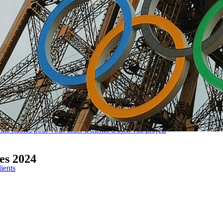
views, tests utilisateurs, etc
nt précisément à vos besoins
tils fiables pour vous aider à mener à bien vos projets
es 2024
lients