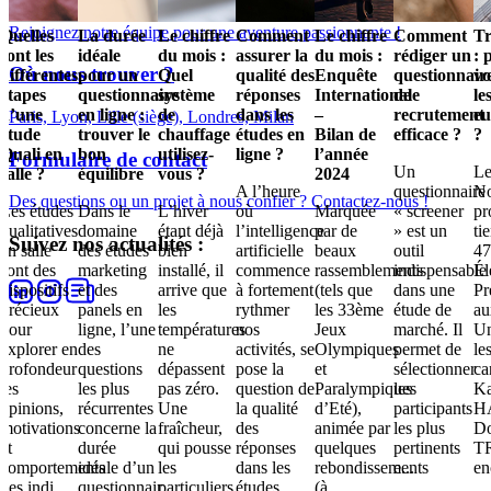
Rejoignez notre équipe pour une aventure passionnante !
Quelles
La durée
Le chiffre
Comment
Le chiffre
Comment
T
sont les
idéale
du mois :
assurer la
du mois :
rédiger un
: 
Où nous trouver ?
différentes
pour un
Quel
qualité des
Enquête
questionnair
vo
étapes
questionnaire
système
réponses
Internationale
de
le
d’une
en ligne :
de
dans les
–
recrutement
eu
Paris, Lyon, Lille (siège), Londres, Milan
étude
trouver le
chauffage
études en
Bilan de
efficace ?
?
Quali en
bon
utilisez-
ligne ?
l’année
Formulaire de contact
Un
Le
salle ?
équilibre
vous ?
2024
A l’heure
questionnaire
N
Des questions ou un projet à nous confier ? Contactez-nous !
Les études
Dans le
L’hiver
où
Marquée
« screener
pr
qualitatives
domaine
étant déjà
l’intelligence
par de
» est un
ti
Suivez nos actualités :
en salle
des études
bien
artificielle
beaux
outil
4
sont des
marketing
installé, il
commence
rassemblements
indispensable
Él
dispositifs
et des
arrive que
à fortement
(tels que
dans une
Pr
précieux
panels en
les
rythmer
les 33ème
étude de
au
pour
ligne, l’une
températures
nos
Jeux
marché. Il
Un
explorer en
des
ne
activités, se
Olympiques
permet de
le
profondeur
questions
dépassent
pose la
et
sélectionner
ca
les
les plus
pas zéro.
question de
Paralympiques
les
K
opinions,
récurrentes
Une
la qualité
d’Eté),
participants
H
motivations
concerne la
fraîcheur,
des
animée par
les plus
Do
et
durée
qui pousse
réponses
quelques
pertinents
T
comportements
idéale d’un
les
dans les
rebondissements
e...
en
des indi...
questionnair...
particuliers
études...
(à ...