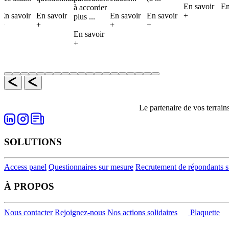
En savoir
En
à accorder
En savoir
En savoir
En savoir
En savoir
+
plus ...
+
+
+
+
En savoir
+
Le partenaire de vos terrain
SOLUTIONS
Access panel
Questionnaires sur mesure
Recrutement de répondants sur
À PROPOS
Nous contacter
Rejoignez-nous
Nos actions solidaires
Plaquette