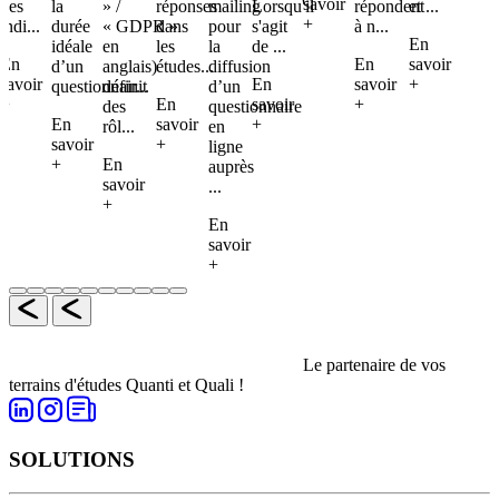
savoir
des
la
» /
réponses
mailing
Lorsqu'il
répondent
et ...
+
indi...
durée
« GDPR »
dans
pour
s'agit
à n...
En
idéale
en
les
la
de ...
En
En
savoir
d’un
anglais)
études...
diffusion
savoir
En
savoir
+
questionnair...
définit
d’un
+
En
savoir
+
des
questionnaire
En
savoir
+
rôl...
en
savoir
+
ligne
+
En
auprès
savoir
...
+
En
savoir
+
Le partenaire de vos
terrains d'études Quanti et Quali !
SOLUTIONS