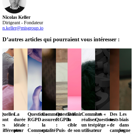
Nicolas Keller
Dirigeant - Fondateur
n.keller@misgroup.io
D’autres articles qui pourraient vous intéresser :
Quelles
La
Questions
Comment
Questions
Définir
Comment
Les «
Des
Les
sont
durée
RGPD
assurer
RGPD
la
réaliser
Questions
tests
biais
les
idéale
:
la
:
cible
un test
piège »
de
dans
différentes
pour
Comment
qualité
Puis-
de son
utilisateur
:
campagne
les