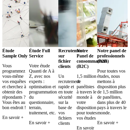
Étude
Étude Full
Recrutement
Notre
Notre panel de
Sample Only
Service
sur
Panel de
professionnels
fichier
consommateurs
(B2B)
Vous
Votre étude
clients
(B2C)
programmez
Quanti de A à
Pour toutes vos
vous-même
Z, avec nos
Un
1,5 million
études, nous
vos enquêtes
experts :
recrutement
de
mettons à
et cherchez à
optimisation et
rapide et
panélistes
disposition plus
obtenir des
programmation
en toute
à travers le
de 1,5 million
répondants ?
du
sécurité
monde à
de panélistes,
Vous êtes au
questionnaire,
sur la
votre
dans plus de 40
bon endroit !
terrain,
base de
disposition
pays à travers le
traitement, etc.
vos
pour toutes
monde.
En savoir +
fichiers
vos études
En savoir +
En savoir +
clients
En savoir