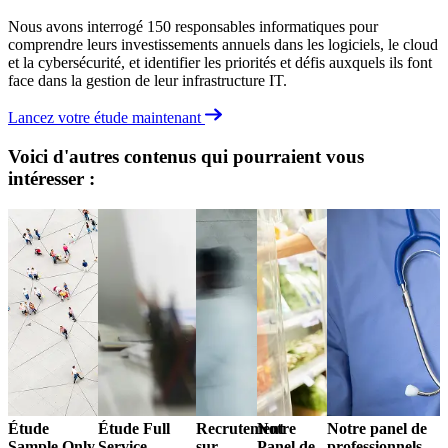
Nous avons interrogé 150 responsables informatiques pour
comprendre leurs investissements annuels dans les logiciels, le cloud
et la cybersécurité, et identifier les priorités et défis auxquels ils font
face dans la gestion de leur infrastructure IT.
Lancez votre étude maintenant
Voici d'autres contenus qui pourraient vous
intéresser :
Étude
Étude Full
Recrutement
Notre
Notre panel de
Sample Only
Service
sur
Panel de
professionnels