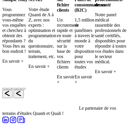
fichier
consommateurs
de santé
Vous
Votre étude
clients
(B2C)
programmez
Quanti de A à
Notre panel
vous-même
Z, avec nos
Un
1,5 million
médical
vos enquêtes
experts :
recrutement
de
rassemble des
et cherchez à
optimisation et
rapide et
panélistes
professionnels de
obtenir des
programmation
en toute
à travers le
santé certifiés,
répondants ?
du
sécurité
monde à
disponibles pour
Vous êtes au
questionnaire,
sur la
votre
répondre à toutes
bon endroit !
terrain,
base de
disposition
vos études dans
traitement, etc.
vos
pour
le secteur
En savoir +
fichiers
toutes vos
médical.
En savoir +
clients
études
En savoir +
En savoir
En savoir
+
+
Le partenaire de vos
terrains d'études Quanti et Quali !