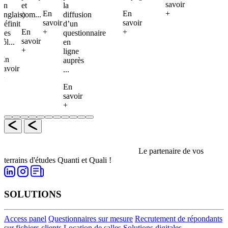
savoir
en
et
la
En
En
+
anglais)
com...
diffusion
savoir
savoir
définit
d’un
En
+
+
des
questionnaire
savoir
rôl...
en
+
ligne
En
auprès
savoir
...
+
En
savoir
+
Le partenaire de vos
terrains d'études Quanti et Quali !
SOLUTIONS
Access panel
Questionnaires sur mesure
Recrutement de répondants
sur fichiers clients
Location de salles
Solutions digitales