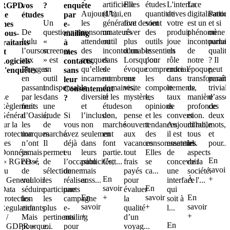
artificielle
Elles
études
L'interface
La
RGPD
vos
?
enquête
Aujourd’hui,
(IA)
en
quantitatives
de
digitalisation
Partici
de
études
par
Un
les
générative devient
font
sont
votre
est un
et si
mes
e-
De
questionnaire
consommateurs
un
rêver
des
produit
phénomène
on
Sous-
mailing
Lulu
«
attendent
outil
plus
outils
joue
incontournab
parlait
traitants
à
l’ourson
screener
des
incontournable
d’un !
essentiels
un
de
qualit
et
mes
aux
» est
marques
dans
Lorsqu’on
pour
rôle
notre
? Il
Logiciels
contacts,
Phryges
un
qu’elles
de
évoque
comprendre
crucial
époque,
peut
d'enquêtes
sans
en
outil
incarnent
nombreux
une
les
dans
transformant
paraîtr
?
leur
passant
indispensable
la
domaines,
visite
comportements,
le
de
trivial
Consentement
Le
par les
dans
diversité
et les
mystère,
les
taux
manière
d’asso
?
Règlement
fruits
une
et
études
on
opinions
de
profonde
ces
Général
d’Oasis,
étude
Si
l’inclusion,
de
pense
et les
conversion.
et
deux
sur la
les
de
vous
non
marché
souvent
tendances
Aujourd'hui,
durable
mots,
Protection
marques
marché.
avez
seulement
en
aux
des
il est
tous
et
des
n’ont
Il
déjà
dans
font
vacances
consommateurs.
essentiel
les
pour...
Données
jamais
permet
eu
leurs
partie.
tout
Elles
de
aspects
En
(« RGPD »,
cessé
de
l’occasion
publicités,
Cett...
frais
se
concevoir
de la
savoir
ou
de
sélectionner
de
mais
payés
ca...
une
société.
En
+
« General
vouloir
les
réaliser
auss...
pour
interface
À l'...
savoir
En
Data
séduire
participants
une
évaluer
qui
En
+
savoir
En
Protection
les
les
campagne
la
soit à
savoir
+
savoir
Regulation
enfants.
plus
e-
qualité
l...
+
+
» /
Mais
pertinents
mailing
d’un
En
« GDPR »
pourquoi
e...
pour
voyag...