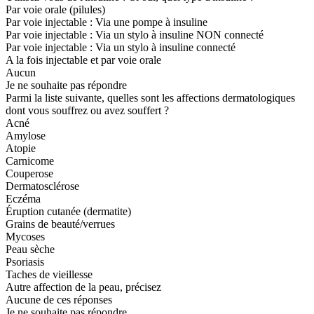
Par voie orale (pilules)
Par voie injectable : Via une pompe à insuline
Par voie injectable : Via un stylo à insuline NON connecté
Par voie injectable : Via un stylo à insuline connecté
A la fois injectable et par voie orale
Aucun
Je ne souhaite pas répondre
Parmi la liste suivante, quelles sont les affections dermatologiques
dont vous souffrez ou avez souffert ?
Acné
Amylose
Atopie
Carnicome
Couperose
Dermatosclérose
Eczéma
Éruption cutanée (dermatite)
Grains de beauté/verrues
Mycoses
Peau sèche
Psoriasis
Taches de vieillesse
Autre affection de la peau, précisez
Aucune de ces réponses
Je ne souhaite pas répondre