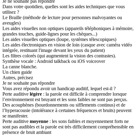
Je ne souhaite pas répondre
Dans votre quotidien, quelles sont les aides techniques que vous
utilisez ?
Le Braille (méthode de lecture pour personnes malvoyantes ou
aveugles)
Les aides visuelles non optiques (appareils téléphoniques à mémoire,
grandes touches, guide-lignes pour les chèques...)
Les aides visuelles optiques (loupe, systèmes télescopiques)
Les aides électroniques en vision de loin (casque avec caméra vidéo
intégrée, restituant l'image devant les yeux du patient)
Les filtres colorés (qui augmentent la vision des contrastes).
Synthèse vocale : Android talkback ou iOS voiceover
La canne blanche.
Un chien guide
Autres, précisez
Je ne souhaite pas répondre
Vous avez répondu avoir un handicap auditif, lequel est-il ?
Perte auditive
légère
: la parole est difficile à comprendre lorsque
l’environnement est bruyant et les sons faibles ne sont pas perçus.
Des acouphènes (bourdonnements ou sifflements continus) et de
l’hyperacousie (intolérance à certaines fréquences et bruits) peuvent
se manifester.
Perte auditive
moyenne
: les sons faibles et moyennement forts ne
sont pas audibles et la parole est très difficilement compréhensible en
présence de bruit ambiant