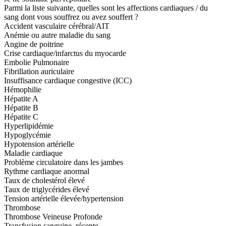
Parmi la liste suivante, quelles sont les affections cardiaques / du
sang dont vous souffrez ou avez souffert ?
Accident vasculaire cérébral/AIT
Anémie ou autre maladie du sang
Angine de poitrine
Crise cardiaque/infarctus du myocarde
Embolie Pulmonaire
Fibrillation auriculaire
Insuffisance cardiaque congestive (ICC)
Hémophilie
Hépatite A
Hépatite B
Hépatite C
Hyperlipidémie
Hypoglycémie
Hypotension artérielle
Maladie cardiaque
Problème circulatoire dans les jambes
Rythme cardiaque anormal
Taux de cholestérol élevé
Taux de triglycérides élevé
Tension artérielle élevée/hypertension
Thrombose
Thrombose Veineuse Profonde
Transfusion sanguine, récente