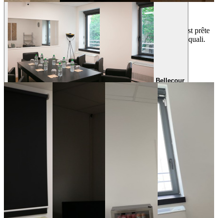
Salle Fourvière
Cette sublime salle au style contemporain est prête
à accueillir de nombreux participants pour toutes vos études quali.
10 Participants
7 Observateurs
Salle : 24,9m² - Salon client : 10,6m²
Bellecour
Bouchon
Tarifs et services
Forfait location
Coût HT
1/2 journée
-
Entre 9h et 13h ou entre 13h et 18h
300€