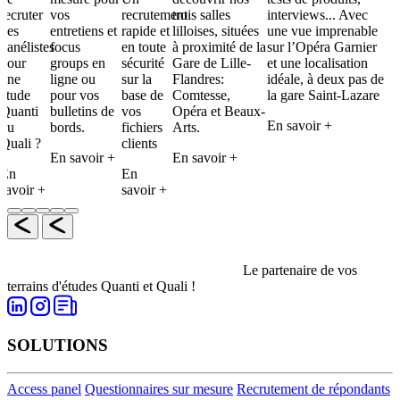
recruter
vos
recrutement
trois salles
interviews... Avec
des
entretiens et
rapide et
lilloises, situées
une vue imprenable
panélistes
focus
en toute
à proximité de la
sur l’Opéra Garnier
pour
groups en
sécurité
Gare de Lille-
et une localisation
une
ligne ou
sur la
Flandres:
idéale, à deux pas de
étude
pour vos
base de
Comtesse,
la gare Saint-Lazare
Quanti
bulletins de
vos
Opéra et Beaux-
En savoir +
ou
bords.
fichiers
Arts.
Quali ?
clients
En savoir +
En savoir +
En
En
savoir +
savoir +
Le partenaire de vos
terrains d'études Quanti et Quali !
SOLUTIONS
Access panel
Questionnaires sur mesure
Recrutement de répondants