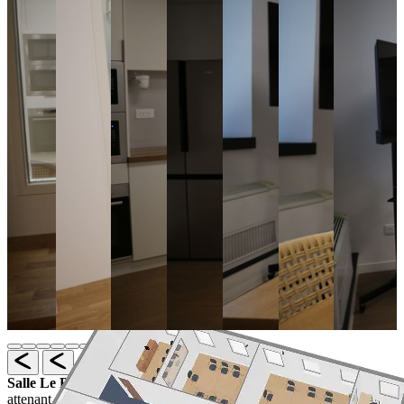
in Studios
à partir de
Prise de notes
En direct ou en retranscription
60€ /
informatiques
heure
Traduction classique (mise à
Matériel de
disposition de traducteurs sur
100€ / jour
traduction
devis)
simultanée
Matériel
Smartphone de test, ordinateur
enregistrement
50€ / jour
portable, caméra enregistrement...
navigation
Vidéoprojecteur, caméra/trépied,
Matériel
Tarifs sur
mètre linéaire, tablette, plaque
supplémentaire
demande
cuisson...
Traiteur (pour les
De 7€ à
participants et
Commande 48h avant
28€ /
clients)
personne
Salle Le Bouchon
Cuisine entièrement équipée, avec un salon
attenant pour accueillir vos tests de produits, essais