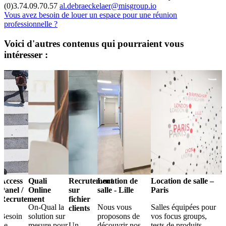
(0)3.74.09.70.57
al.debraeckelaer@misgroup.io
Vous avez besoin de louer un espace pour une réunion
professionnelle ?
Voici d'autres contenus qui pourraient vous
intéresser :
Access
Quali
Recrutement
Location de
Location de salle –
Panel /
Online
sur
salle - Lille
Paris
Recrutement
fichier
On-Qual la
Nous vous
Salles équipées pour
clients
Besoin
solution sur
proposons de
vos focus groups,
de
mesure pour
Un
découvrir nos
tests de produits,