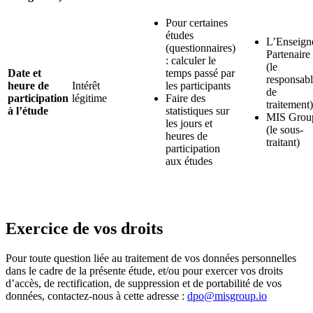
Pour certaines
études
L’Enseign
(questionnaires)
Partenaire
: calculer le
(le
Date et
temps passé par
responsab
heure de
Intérêt
les participants
de
participation
légitime
Faire des
traitement)
à l’étude
statistiques sur
MIS Grou
les jours et
(le sous-
heures de
traitant)
participation
aux études
Exercice de vos droits
Pour toute question liée au traitement de vos données personnelles
dans le cadre de la présente étude, et/ou pour exercer vos droits
d’accès, de rectification, de suppression et de portabilité de vos
données, contactez-nous à cette adresse :
dpo@misgroup.io