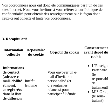
Vos coordonnées nous ont donc été communiquées par l’un de ces
sites Internet. Nous vous invitons à vous référer à leur Politique de
confidentialité pour obtenir des renseignements sur la façon dont
ceux-ci ont collecté et traité vos coordonnées.
3. Récapitulatif
Consentement
Information
Dépositaire
Objectif du cookie
avant dépôt d
collectée
du cookie
cookie
L’Enseign
Informations
Partenaire
de contact
Vous envoyer un e-
(le
(adresse e-
mail d’invitation
responsab
mail, civilité
Intérêt
personnalisé (et
de
et nom),
légitime
d’éventuelles
traitement)
enregistrées
relances) pour
MIS Grou
dans la liste
participer à l’étude
(le sous-
de diffusion
traitant)