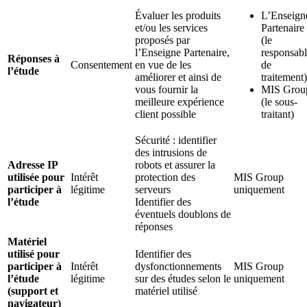
Évaluer les produits
L’Enseign
et/ou les services
Partenaire
proposés par
(le
l’Enseigne Partenaire,
responsab
Réponses à
Consentement
en vue de les
de
l’étude
améliorer et ainsi de
traitement)
vous fournir la
MIS Grou
meilleure expérience
(le sous-
client possible
traitant)
Sécurité : identifier
des intrusions de
Adresse IP
robots et assurer la
utilisée pour
Intérêt
protection des
MIS Group
participer à
légitime
serveurs
uniquement
l’étude
Identifier des
éventuels doublons de
réponses
Matériel
utilisé pour
Identifier des
participer à
Intérêt
dysfonctionnements
MIS Group
l’étude
légitime
sur des études selon le
uniquement
(support et
matériel utilisé
navigateur)